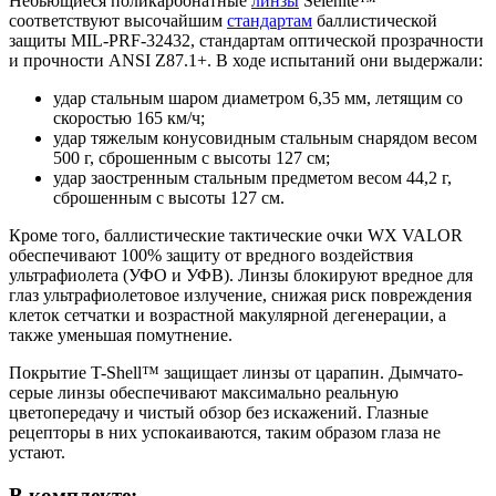
Небьющиеся поликарбонатные
линзы
Selenite™
соответствуют высочайшим
стандартам
баллистической
защиты MIL-PRF-32432, стандартам оптической прозрачности
и прочности ANSI Z87.1+. В ходе испытаний они выдержали:
удар стальным шаром диаметром 6,35 мм, летящим со
скоростью 165 км/ч;
удар тяжелым конусовидным стальным снарядом весом
500 г, сброшенным с высоты 127 см;
удар заостренным стальным предметом весом 44,2 г,
сброшенным с высоты 127 см.
Кроме того, баллистические тактические очки WX VALOR
обеспечивают 100% защиту от вредного воздействия
ультрафиолета (УФО и УФВ). Линзы блокируют вредное для
глаз ультрафиолетовое излучение, снижая риск повреждения
клеток сетчатки и возрастной макулярной дегенерации, а
также уменьшая помутнение.
Покрытие T-Shell™ защищает линзы от царапин. Дымчато-
серые линзы обеспечивают максимально реальную
цветопередачу и чистый обзор без искажений. Глазные
рецепторы в них успокаиваются, таким образом глаза не
устают.
В комплекте: