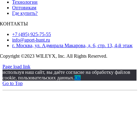
Технологии
Оптовикам
Где купить?
КОНТАКТЫ
+7 (495) 925-75-55
info@aport-hunt.ru
г. Москва, ул. Адмирала Макарова, д. 6, стр. 13, 4-й этаж
Copyright ©2023 WILEYX, Inc. All Rights Reserved.
Page load link
используя наш сайт, вы даёте согласие на обработку файлов
cookie, пользовательских данных.
Ok
Go to Top